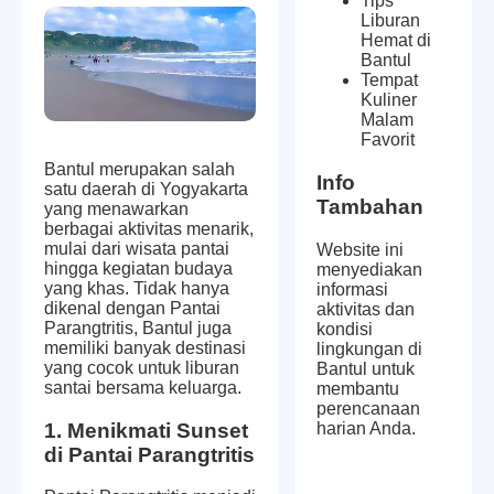
Tips
Liburan
Hemat di
Bantul
Tempat
Kuliner
Malam
Favorit
Bantul merupakan salah
Info
satu daerah di Yogyakarta
Tambahan
yang menawarkan
berbagai aktivitas menarik,
mulai dari wisata pantai
Website ini
hingga kegiatan budaya
menyediakan
yang khas. Tidak hanya
informasi
dikenal dengan Pantai
aktivitas dan
Parangtritis, Bantul juga
kondisi
memiliki banyak destinasi
lingkungan di
yang cocok untuk liburan
Bantul untuk
santai bersama keluarga.
membantu
perencanaan
1. Menikmati Sunset
harian Anda.
di Pantai Parangtritis