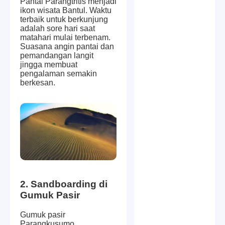
Pantai Parangtritis menjadi
ikon wisata Bantul. Waktu
terbaik untuk berkunjung
adalah sore hari saat
matahari mulai terbenam.
Suasana angin pantai dan
pemandangan langit
jingga membuat
pengalaman semakin
berkesan.
2. Sandboarding di
Gumuk Pasir
Gumuk pasir
Parangkusumo